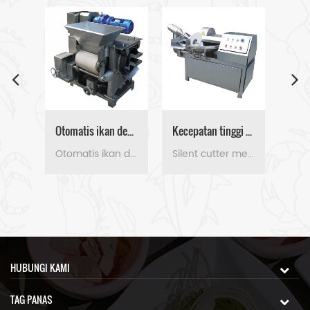
menyadari bahwa kita yang didorong ke depan oleh waktu.
Stainless steel sekrup dehidrator
Otomatis ikan deboning mesin pemisah
Kecepatan tinggi mesin pemotong ikan
Stainless steel sekrup dehidrator digunakan untuk memisahkan ikan dan air.
Otomatis ikan deboning mesin pemisah dapat dengan cepat memisahkan tulang ikan
Silent cutter membuat bahan menjadi daging cincang dengan kecepatan tinggi.
HUBUNGI KAMI
TAG PANAS