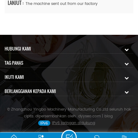
LANJUT :
The machine sent out from our factory
HUBUNGI KAMI
TAG PANAS
IKUTI KAMI
BERLANGGANAN KEPADA KAMI
© Zhangzhou Yingbo Machinery Manufacturing Co.,Ltd seluruh hak
cipta. dipersembahkan oleh
dyyseo.com
|
blog
IPv6 jaringan didukung